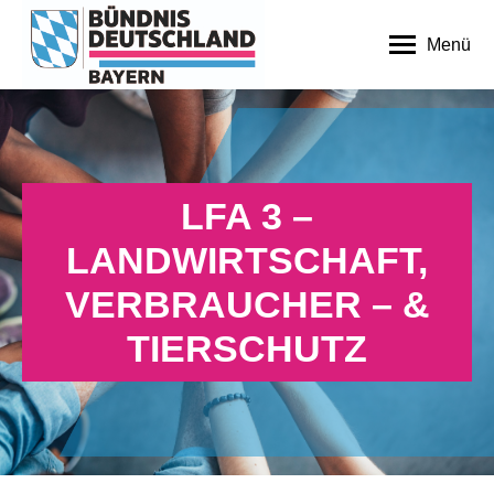
Menü
LFA 3 –
LANDWIRTSCHAFT,
VERBRAUCHER – &
TIERSCHUTZ