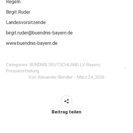
Regeln.
Birgit Ruder
Landesvorsitzende
birgit.ruder@buendnis-bayern.de
www.buendnis-bayern.de
Categories:
BÜNDNIS DEUTSCHLAND LV Bayern
,
Pressemitteilung
Von
Alexander Bendler
März 24, 2026
Beitrag teilen